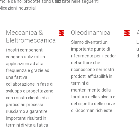
molle da noi prodotte sono utilizzate nelle seguenti
licazioni industriali:
Meccanica &
Oleodinamica
Elettromeccanica
Siamo diventati un
L
importante punto di
u
i nostri componenti
riferimento per i leader
d
vengono utilizzati in
del settore che
applicazioni ad alta
riconoscono nei nostri
frequenza e grazie ad
prodotti affidabilità in
una fattiva
termini di
collaborazione in fase di
mantenimento della
sviluppo e progettazone
taratura della valvola e
con i nostri clienti ed a
del rispetto delle curve
particolari processi
di Goodman richieste.
riusciamo a garantire
importanti risultati in
termini di vita a fatica