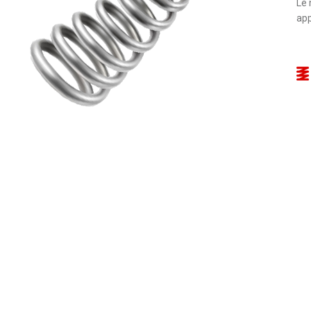
Le 
app