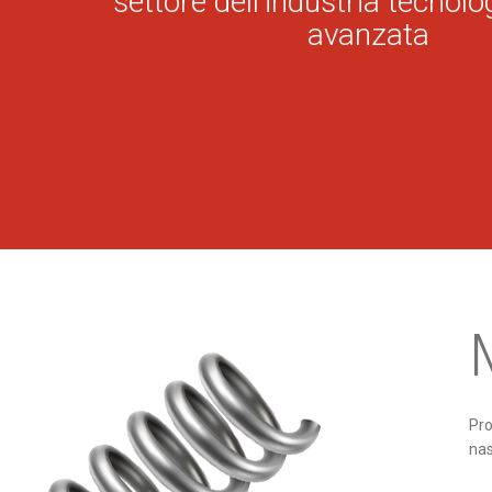
settore dell'industria tecno
avanzata
Pro
nas