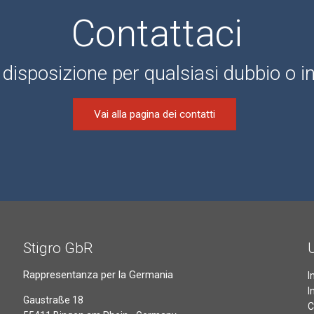
Contattaci
disposizione per qualsiasi dubbio o 
Vai alla pagina dei contatti
Stigro GbR
U
Rappresentanza per la Germania
I
I
Gaustraße 18
C