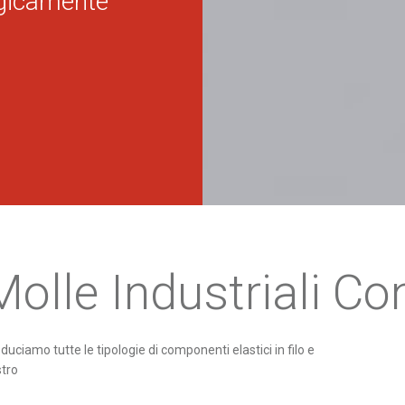
logicamente
Molle Industriali C
duciamo tutte le tipologie di componenti elastici in filo e
tro