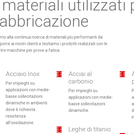
 materiali utilizzati 
fabbricazione
mo alla continua ricerca di materiali più performanti da
porre ai nostri clienti e testiamo i prodotti realizzati con le
tre macchine per prove a fatica
Acciaio Inox
Acciai al
carbonio
Per impieghi su
applicazioni con medie-
Per impieghi su
P
basse sollecitazioni
applicazioni con medie-
a
dinamiche in ambienti
basse sollecitazioni
a
dove è richiesta
dinamiche.
d
resistenza
i
all'ossidazione.
Leghe di titanio