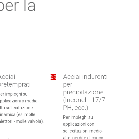
per la
Acciai
Acciai indurenti
pretemprati
per
precipitazione
er impieghi su
(Inconel - 17/7
pplicazioni a media-
PH, ecc.)
lta sollecitazione
inamica (es. molle
Per impieghi su
niettori - molle valvola).
applicazioni con
sollecitazioni medio-
alte, perdite di carico