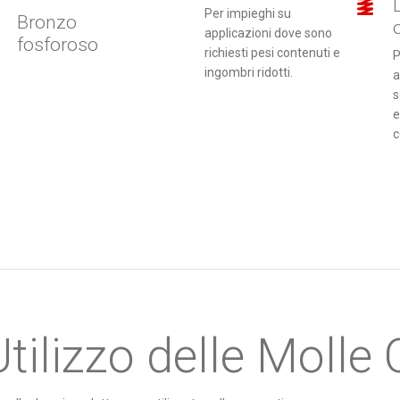
Per impieghi su
Bronzo
applicazioni dove sono
fosforoso
richiesti pesi contenuti e
P
ingombri ridotti.
a
s
e
c
Utilizzo delle Molle