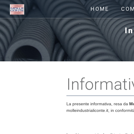
HOME
CO
I
Informati
La presente informativa, resa da
Mo
molleindustrialiconte.it, in confo
Cosa sono i cooki