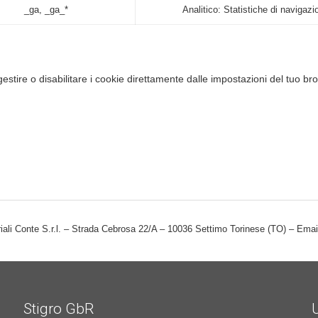
_ga, _ga_*
Analitico: Statistiche di navigaz
e tramite Browser
gestire o disabilitare i cookie direttamente dalle impostazioni del tuo br
iali Conte S.r.l. – Strada Cebrosa 22/A – 10036 Settimo Torinese (TO) – Email: 
Stigro GbR
U