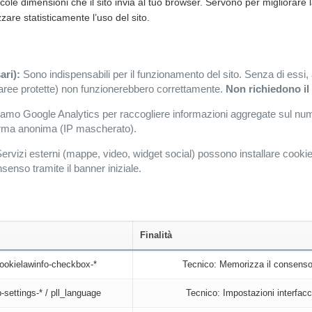
ccole dimensioni che il sito invia al tuo browser. Servono per migliorare 
zare statisticamente l’uso del sito.
 che utilizziamo
ari):
Sono indispensabili per il funzionamento del sito. Senza di essi,
 aree protette) non funzionerebbero correttamente.
Non richiedono il
iamo Google Analytics per raccogliere informazioni aggregate sul nume
n forma anonima (IP mascherato).
ervizi esterni (mappe, video, widget social) possono installare cookie
nsenso tramite il banner iniziale.
 utilizzati
Finalità
ookielawinfo-checkbox-*
Tecnico: Memorizza il consenso 
-settings-* / pll_language
Tecnico: Impostazioni interfacc