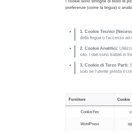
I cookie sono stringhe di testo di pi
preferenze (come la lingua) o analiz
Tipologie di cookie
1. Cookie Tecnici (Necess
della lingua o l’accesso ad
2. Cookie Analitici:
Utilizz
sito. I dati sono trattati i
3. Cookie di Terze Parti:
S
solo se l’utente presta il co
Dettaglio dei Cookie
Fornitore
Cookie
CookieYes
c
WordPress
wp