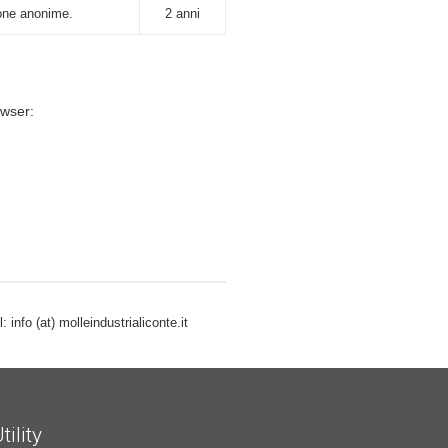
ione anonime.
2 anni
owser:
info (at) molleindustrialiconte.it
tility